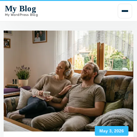
My Blog
i
p
My WordPress Blog
t
o
c
o
n
t
e
n
t
May 3, 2026